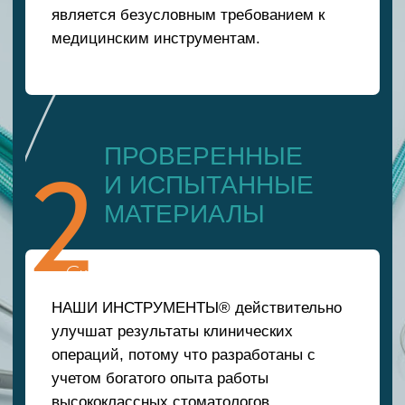
улучшат результаты клинических
операций, потому что разработаны с
учетом богатого опыта работы
высококлассных стоматологов.
В производстве мы используем только
проверенные и испытанные материалы,
полностью соответствующие требованиям
к медицинским изделиям.
3
АССОРТИМЕНТ
ПРОДУКЦИИ
Позволяет подобрать необходимый
инструмент с учетом индивидуальной
техники манипуляций каждого
специалиста.
Можем изготовить именные инструменты.