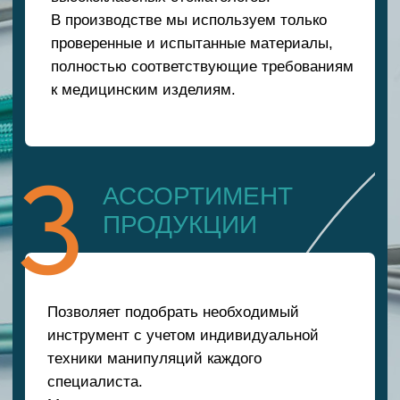
4
КОНТРОЛЬ
КАЧЕСТВА
В производстве полного цикла на каждом
этапе внедрен контроль качества, а за
счет сбалансированный системы работы
мы предлагаем идеальное соотношение
цены и качества.
МЫ ЛЮБИМ СВОЕ ДЕЛО И СТРЕМИМСЯ
К СОЗДАНИЮ ИДЕАЛЬНЫХ
ИНСТРУМЕНТОВ ДЛЯ
ПРОФЕССИОНАЛОВ.
ПОЗВОНИТЕ НАМ